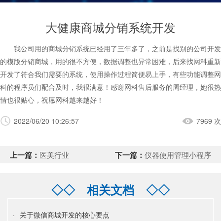
大健康商城分销系统开发
我公司用的商城分销系统已经用了三年多了，之前是找别的公司开发
的模版分销商城，用的很不方便，数据调整也异常困难，后来找网科重新
开发了符合我们需要的系统，使用操作过程简便易上手，有些功能调整网
科的程序员们配合及时，我很满意！感谢网科售后服务的周经理，她很热
情也很贴心，祝愿网科越来越好！
2022/06/20 10:26:57
7969 次
上一篇：
医美行业
下一篇：
仪器使用管理小程序
◇◇
相关文档
◇◇
·
关于微信商城开发的核心要点