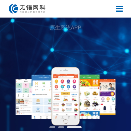
原生系统APP
APP深度开发定制
0510-85189118
关注用户体验，梳理客户需求，比您更懂您
原生系统APP
APP深度开发定制