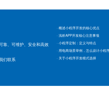
· 概述小程序开发的核心优点
· 浅析APP开发核心注意事项
· 小程序定制：定义与特点
可靠、可维护、安全和高效
· 关于小程序开发模式选择
我们联系