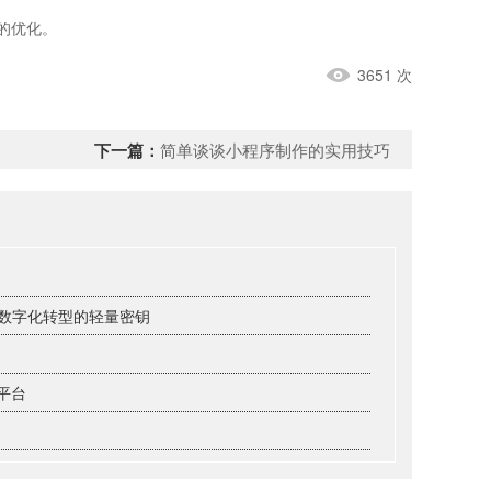
的优化。
3651 次
下一篇：
简单谈谈小程序制作的实用技巧
数字化转型的轻量密钥
平台