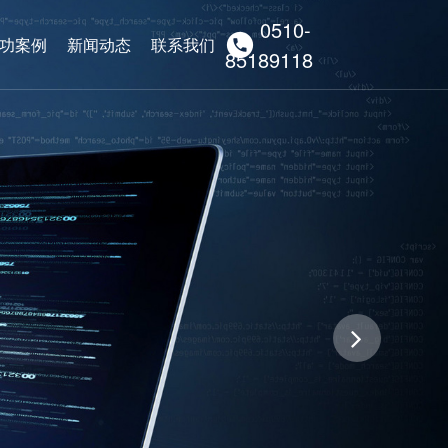
0510-
功案例
新闻动态
联系我们
85189118