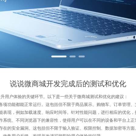
说说微商城开发完成后的测试和优化
升用户体验的关键环节。以下是一些关于微商城测试和优化的建议：
项功能都能正常运行。这包括但不限于商品展示、购物车、订单管理、
表现，例如加载速度、响应时间等。针对性能问题，进行相应的优化，
作系统、不同浏览器下的兼容性，使得用户可以在不同的设备和平台上正
在的安全漏洞。这包括但不限于输入验证、权限控制、数据加密等方面
收集用户反馈，发现并改进可能影响用户体验的问题。