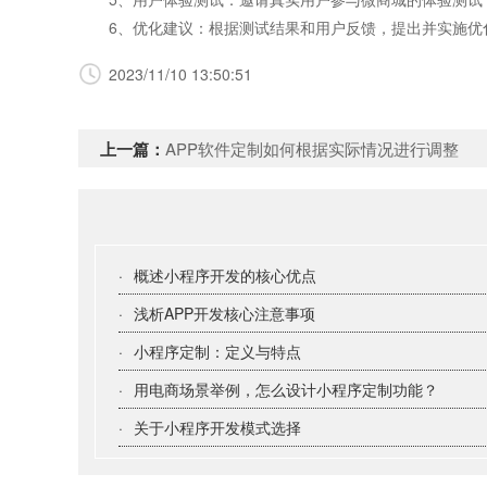
6、优化建议：根据测试结果和用户反馈，提出并实施优化
2023/11/10 13:50:51
上一篇：
APP软件定制如何根据实际情况进行调整
·
概述小程序开发的核心优点
·
浅析APP开发核心注意事项
·
小程序定制：定义与特点
·
用电商场景举例，怎么设计小程序定制功能？
·
关于小程序开发模式选择