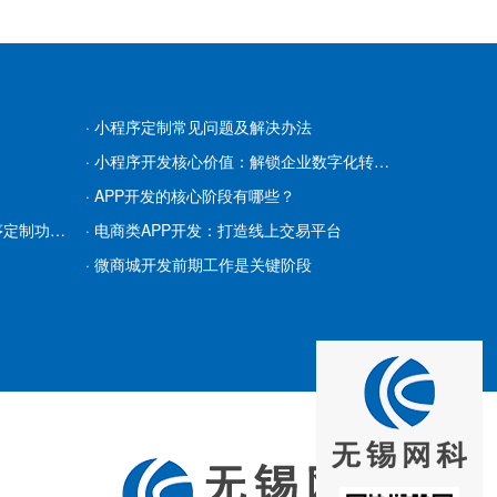
· 小程序定制常见问题及解决办法
· 小程序开发核心价值：解锁企业数字化转型的轻量密钥
· APP开发的核心阶段有哪些？
· 用电商场景举例，怎么设计小程序定制功能？
· 电商类APP开发：打造线上交易平台
· 微商城开发前期工作是关键阶段