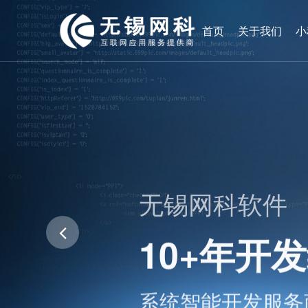
首页
关于我们
小
无锡网科软件
10+年开
系统智能开发服务