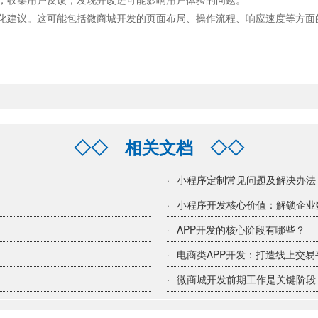
建议。这可能包括微商城开发的页面布局、操作流程、响应速度等方面
◇◇
相关文档
◇◇
·
小程序定制常见问题及解决办法
·
小程序开发核心价值：解锁企业
·
APP开发的核心阶段有哪些？
·
电商类APP开发：打造线上交易
·
微商城开发前期工作是关键阶段