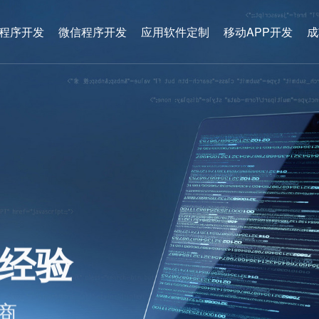
程序开发
微信程序开发
应用软件定制
移动APP开发
成
发经验
商