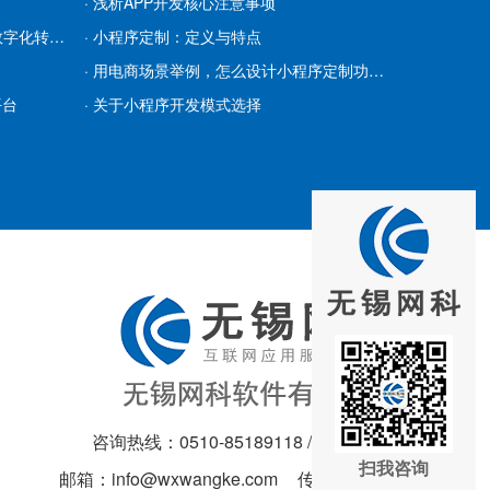
· 浅析APP开发核心注意事项
· 小程序开发核心价值：解锁企业数字化转型的轻量密钥
· 小程序定制：定义与特点
· 用电商场景举例，怎么设计小程序定制功能？
平台
· 关于小程序开发模式选择
咨询热线：0510-85189118 / 85188598
扫我咨询
邮箱：info@wxwangke.com
传真：0510-