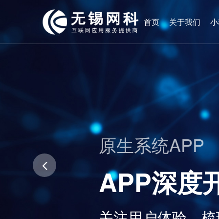
首页
关于我们
小
原生系统APP
APP深度
关注用户体验，梳