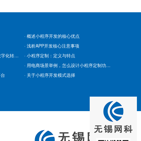
· 概述小程序开发的核心优点
· 浅析APP开发核心注意事项
· 小程序开发核心价值：解锁企业数字化转型的轻量密钥
· 小程序定制：定义与特点
· 用电商场景举例，怎么设计小程序定制功能？
平台
· 关于小程序开发模式选择