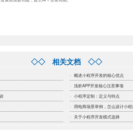
◇◇
相关文档
◇◇
·
概述小程序开发的核心优点
·
浅析APP开发核心注意事项
钥
·
小程序定制：定义与特点
·
用电商场景举例，怎么设计小程
·
关于小程序开发模式选择