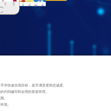
手并快速实现目标，提升满意度和忠诚度。
的代码编写和合理的资源管理。
范围。
用环境。