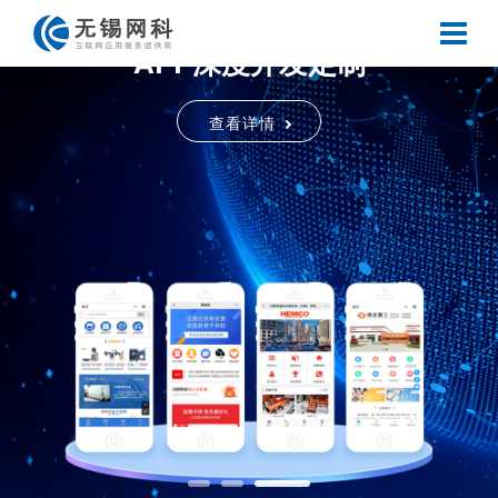
原生系统APP
原生系统APP
0510-85189118
APP深度开发定制
APP深度开发定制
关注用户体验，梳理客户需求，比您更懂您
查看详情
查看详情